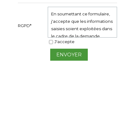
En soumettant ce formulaire,
j'accepte que les informations
RGPD*
saisies soient exploitées dans
le cadre de la demande
J'accepte
formulée et de la relation
commerciale qui peut en
découler.