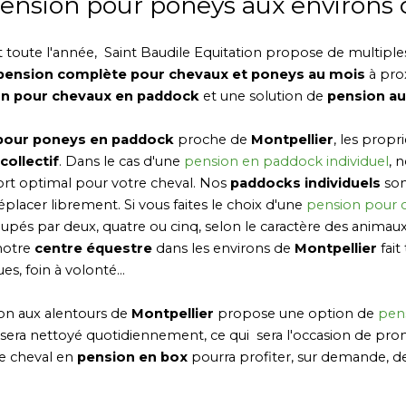
pension pour poneys aux environs 
 toute l'année, Saint Baudile Equitation propose de multiple
pension complète pour chevaux et poneys au mois
à pro
n pour chevaux en paddock
et une solution de
pension au
pour poneys en paddock
proche de
Montpellier
, les propr
ollectif
. Dans le cas d'une
pension en paddock individuel
, 
ort optimal pour votre cheval. Nos
paddocks individuels
son
placer librement. Si vous faites le choix d'une
pension pour 
oupés par deux, quatre ou cinq, selon le caractère des animaux
notre
centre équestre
dans les environs de
Montpellier
fait
, foin à volonté...
tion aux alentours de
Montpellier
propose une option de
pen
sera nettoyé quotidiennement, ce qui sera l'occasion de pro
re cheval en
pension en box
pourra profiter, sur demande, de