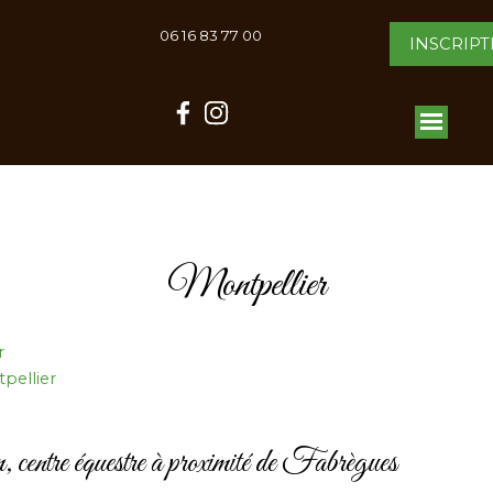
06 16 83 77 00
INSCRIPT
Montpellier
r
pellier
centre équestre à proximité de Fabrègues