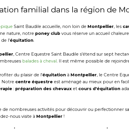
ation familial dans la région de M
ppique
Saint Baudile accueille, non loin de
Montpellier
, les
ca
eine nature, notre
poney club
vous réserve un accueil chaleure
de l'
équitation
.
ellier
, Centre Equestre Saint Baudile s'étend sur sept hectar
nombreuses
balades à cheval
. Il est même possible de rejoindre
iter du plaisir de l'
équitation
à
Montpellier
, le Centre Equ
. Notre
centre équestre
est aménagé au mieux pour en facili
érapie
:
préparation des chevaux
et
cours d'équitation
ada
de nombreuses activités pour découvrir ou perfectionner sa 
dez-nous visite à
Montpellier
!