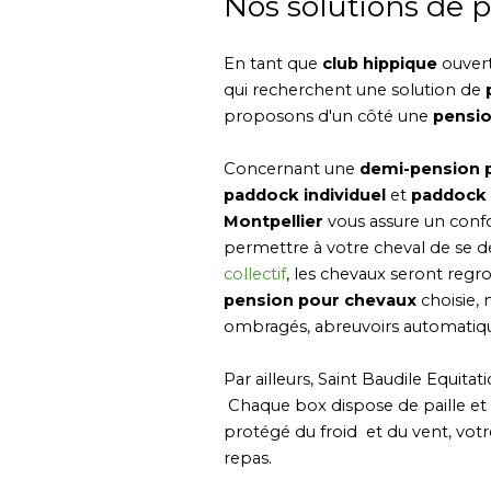
Nos solutions de 
En tant que
club hippique
ouvert
qui recherchent une solution de
proposons d'un côté une
pensio
Concernant une
demi-pension 
paddock individuel
et
paddock c
Montpellier
vous assure un conf
permettre à votre cheval de se dé
collectif
, les chevaux seront regr
pension pour chevaux
choisie, 
ombragés, abreuvoirs automatiques
Par ailleurs, Saint Baudile Equita
Chaque box dispose de paille et 
protégé du froid et du vent, vot
repas.