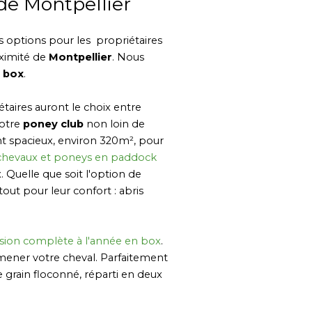
de Montpellier
s options pour les propriétaires
ximité de
Montpellier
. Nous
 box
.
iétaires auront le choix entre
notre
poney club
non loin de
t spacieux, environ 320m², pour
chevaux et poneys en paddock
. Quelle que soit l'option de
 tout pour leur confort : abris
sion complète à l'année en box
.
mener votre cheval. Parfaitement
 grain floconné, réparti en deux