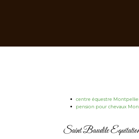
centre équestre Montpellie
pension pour chevaux Mont
Saint Baudile Equitation, 